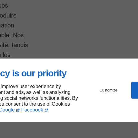
ues
oduire
mation
rable. Nos
ité, tandis
n les
cy is our priority
 improve user experience by
Customize
nt and ads, as well as analyzing
ng social networks functionalities. By
you consent to the use of Cookies
et
Google
Facebook
.