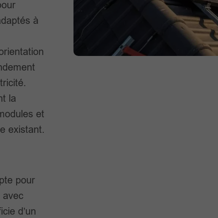
pour
daptés à
orientation
rendement
ricité.
t la
 modules et
ue existant.
pte pour
 avec
icie d’un