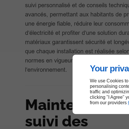
suivi personnalisé et de conseils techniq
avancés, permettant aux habitants de pr
une énergie fiable, réduire leur consom
d’électricité et profiter d’une solution du
matériaux garantissent sécurité et longév
que chaque installation est réalisée selo
normes en vigueur et respectueuse de
Your priva
l’environnement.
We use Cookies to
personalising conte
traffic and optimizi
clicking "I Agree" 
Maintenance 
from our providers
suivi des