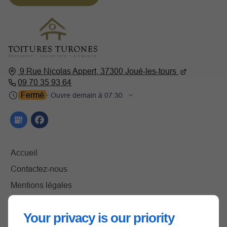
9 Rue Nicolas Appert,
37300
Joué-les-tours
09 70 35 93 64
Fermé
⋅ Ouvre demain à 07:30
Accueil
Contactez-nous
Mentions légales
Plan du site
Your privacy is our priority