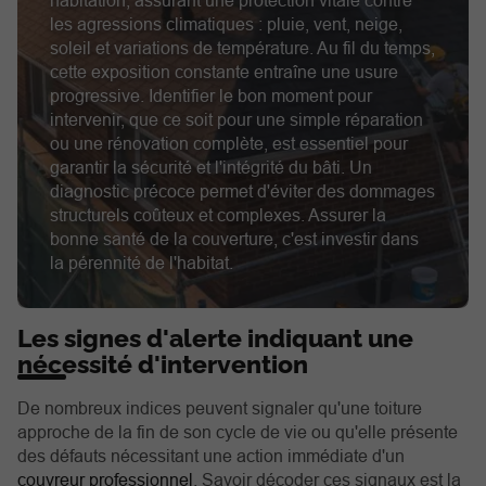
habitation, assurant une protection vitale contre
les agressions climatiques : pluie, vent, neige,
soleil et variations de température. Au fil du temps,
cette exposition constante entraîne une usure
progressive. Identifier le bon moment pour
intervenir, que ce soit pour une simple réparation
ou une rénovation complète, est essentiel pour
garantir la sécurité et l'intégrité du bâti. Un
diagnostic précoce permet d'éviter des dommages
structurels coûteux et complexes. Assurer la
bonne santé de la couverture, c'est investir dans
la pérennité de l'habitat.
Les signes d'alerte indiquant une
nécessité d'intervention
De nombreux indices peuvent signaler qu'une toiture
approche de la fin de son cycle de vie ou qu'elle présente
des défauts nécessitant une action immédiate d'un
couvreur professionnel
. Savoir décoder ces signaux est la