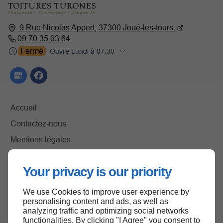
9 Rue Nicolas Appert,
37300
Joué-les-tours
09 70 35 93 64
Fermé
⋅ Ouvre Lundi à 07:30
Accueil
Contactez-nous
Mentions légales
Plan du site
Your privacy is our priority
We use Cookies to improve user experience by
Haut de page
personalising content and ads, as well as
analyzing traffic and optimizing social networks
functionalities. By clicking "I Agree" you consent to