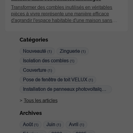
Transformer des combles inutilisés en véritables
pièces à vivre représente une manière efficace
d'agrandir l'espace habitable d'une maison sans
nécessiter de lourds travaux d'extension. Pour que
cet espace soit agréable et confortable, la lumière
Catégories
naturelle est un facteur primordial. L'installation de
fenêtres de toit constitue la solution idéale pour
Nouveauté
Zinguerie
(1)
(1)
illuminer ces surfaces. Plus qu'une simple ouverture,
la fenêtre de toit VELUX est un système intégré qui
Isolation des combles
(1)
apporte ventilation, isolation et une source
Couverture
(1)
généreuse de luminosité zénithale, essentielle à la
qualité de vie sous la pente du toit.
Pose de fenêtre de toit VELUX
(1)
Installation de panneaux photovoltaïques
(1)
Tous les articles
Archives
Août
Juin
Avril
(1)
(1)
(1)