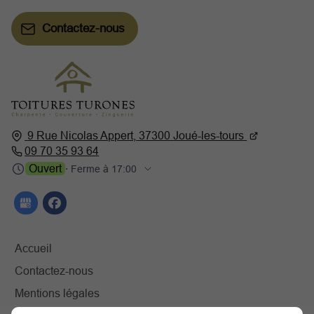
Contactez-nous
9 Rue Nicolas Appert,
37300
Joué-les-tours
09 70 35 93 64
Ouvert
⋅ Ferme à 17:00
Accueil
Contactez-nous
Mentions légales