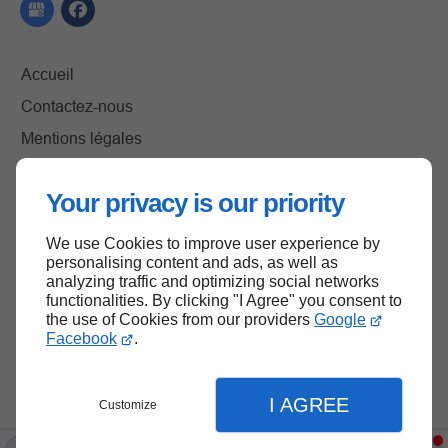
Accueil
Contactez-nous
Mentions légales
Plan du site
Your privacy is our priority
We use Cookies to improve user experience by
Haut de page
personalising content and ads, as well as
analyzing traffic and optimizing social networks
functionalities. By clicking "I Agree" you consent to
the use of Cookies from our providers
Google
Facebook
.
I AGREE
Customize