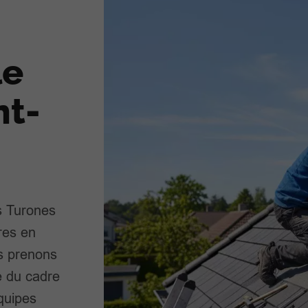
le
nt-
es Turones
res en
us prenons
e du cadre
quipes