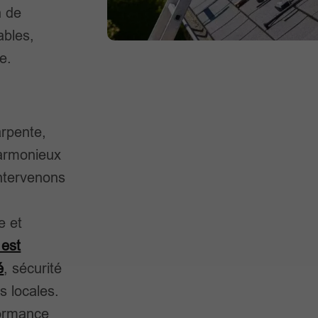
n de
ables,
e.
arpente,
harmonieux
intervenons
e et
 est
é
, sécurité
s locales.
formance