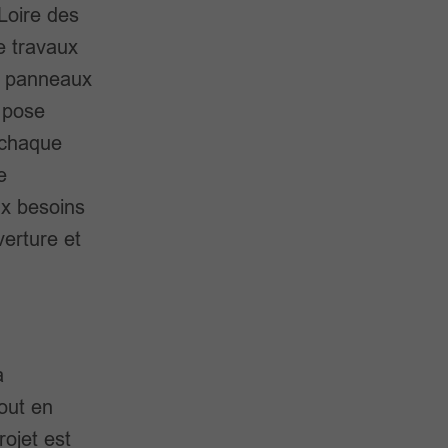
-Loire des
ue travaux
de panneaux
 pose
 chaque
e
ux besoins
verture et
a
tout en
rojet est