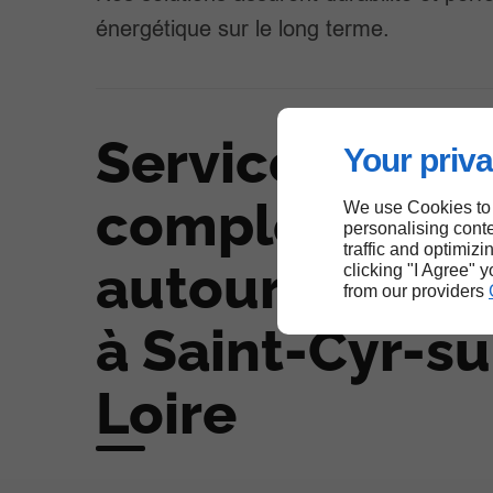
énergétique sur le long terme.
Services
Your priva
complémentai
We use Cookies to
personalising conte
traffic and optimizi
autour des Ve
clicking "I Agree" 
from our providers
à Saint-Cyr-su
Loire