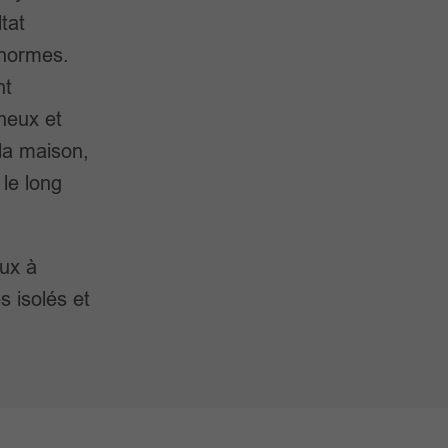
tat
 normes.
nt
neux et
 la maison,
 le long
lux à
s isolés et