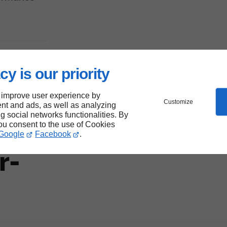
cy is our priority
res
 improve user experience by
Customize
nt and ads, as well as analyzing
ng social networks functionalities. By
lux
you consent to the use of Cookies
Google
Facebook
.
r-