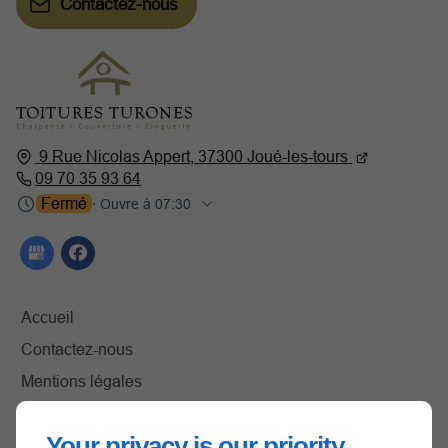
Contactez-nous
9 Rue Nicolas Appert,
37300
Joué-les-tours
09 70 35 93 64
Fermé
⋅ Ouvre à 07:30
Accueil
Contactez-nous
Mentions légales
Plan du site
Your privacy is our priority