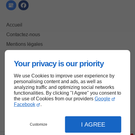
Accueil
Contactez-nous
Mentions légales
Plan du site
Your privacy is our priority
We use Cookies to improve user experience by
Haut de page
personalising content and ads, as well as
analyzing traffic and optimizing social networks
functionalities. By clicking "I Agree" you consent to
the use of Cookies from our providers
Google
Facebook
.
I AGREE
Customize